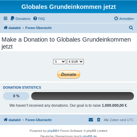
Globales Grundeinkommen jetzt
Donations
FAQ
Anmelden
S
dadabit
Foren-Übersicht
u
Make a Donation to Globales Grundeinkommen
c
jetzt
h
e
DONATION STATISTICS
0 %
We haven’t received any donations. Our goal is to raise
1.000.000,00 €
.
dadabit
Foren-Übersicht
Alle Zeiten sind
UTC
Powered by
phpBB
® Forum Software © phpBB Limited
Deutsche Übersetzung durch
phpBB.de