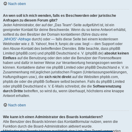
Nach oben
An wen soll ich mich wenden, falls es Beschwerden oder juristische
Anfragen zu diesem Forum gibt?
Jeder Administrator, der auf der „Das Team“-Seite aufgeführt ist, ist ein
geeigneter Kontakt für deine Beschwerde. Wenn du so keine Antwort erhältst,
solltest du den Besitzer der Domain kontaktieren (führe dazu eine
„WHOIS“-Abfrage
durch) oder — falls diese Seite bei einem kostenlosen
Webhoster wie z. B. Yahoo!, free.fr, funpic.de usw. liegt — den Support oder
den Abuse-Kontakt des betreffenden Dienstes. Bitte beachte, dass phpBB
Limited (phpBB.com) und phpBB Deutschland e. V. (phpBB.de)
absolut keinen
Einfluss
auf die Benutzung oder den oder die Benutzer der Forensoftware
haben und dafür in keiner Weise zur Verantwortung herangezogen werden
können. Kontaktiere daher nie phpBB Limited oder phpBB Deutschland e. V. in
Zusammenhang mit jeglichen juristischen Fragen (Unterlassungserklärungen,
Haftungsfragen usw.), die
sich nicht direkt
auf die Websiten phpbb.com,
phpbb.de oder die phpBB-Software selbst beziehen. Falls du phpBB Limited
oder phpBB Deutschland e. V. E-Mails schreibst, die die
Softwarenutzung
durch Dritte
betreffen, so wirst du, wenn überhaupt, höchstens eine knappe
Antwort erhalten.
Nach oben
Wie kann ich einen Administrator des Boards kontaktieren?
Alle Benutzer des Boards können das Kontaktformular nutzen, wenn die
Funktion durch die Board-Administration aktiviert wurde.
Mitglieder des Boards können zusätzlich den Link „Das Team“ verwenden.