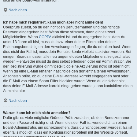
dich an die Board-Administration.
Nach oben
Ich habe mich registriert, kann mich aber nicht anmelden!
Überprüfe zuerst, ob du den richtigen Benutzernamen und das richtige
Passwort eingegeben hast. Wenn diese stimmen, dann gibt es zwei
Möglichkeiten. Wenn
COPPA
aktiviert ist und du angegeben hast, dass du
unter 13 Jahre alt bist, musst du bzw. einer deiner Eltern oder deiner
Erziehungsberechtigten den Anweisungen folgen, die du erhalten hast. Wenn
dies nicht der Fall ist, muss dein Benutzerkonto vielleicht aktiviert werden. Bei
einigen Boards müssen alle neu angemeldeten Mitglieder erst freigeschaltet
werden – entweder musst du dies selbst erledigen oder ein Administrator. Bei
der Registrierung wurde dir mitgeteilt, ob eine Aktivierung nötig ist oder nicht.
Wenn du eine E-Mail erhalten hast, folge den dort enthaltenen Anweisungen.
Ansonsten prüfe, ob du deine E-Mail-Adresse korrekt eingegeben hast oder
die E-Mail von einem Spam-Filter blockiert wurde. Wenn du dir sicher bist,
dass deine E-Mail-Adresse korrekt eingegeben wurde, dann kontaktiere einen
Administrator.
Nach oben
Warum kann ich mich nicht anmelden?
Dafür gibt es viele mögliche Gründe. Prüfe zunächst, ob dein Benutzername
und dein Passwort richtig sind. Wenn dies der Fall ist, wende dich an einen
Board-Administrator, um sicherzugehen, dass du nicht gesperrt wurdest. Es ist
ebenfalls möglich, dass ein Konfigurationsproblem mit der Website vorliegt,