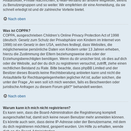
Avatarbilder, Private Nachrichten, E-Mail-Versand an andere Mitglieder, Beitritt
zu Benutzergruppen und so weiter. Wir empfehlen dir eine Anmeldung, da sie
schnell erledigt ist und dir zahlreiche Vorteile bietet.
Nach oben
Was ist COPPA?
COPPA, ausgeschrieben Children’s Online Privacy Protection Act of 1998
(deutsch: Gesetz zum Schutz der Privatsphäre von Kindern im Internet von
1998) ist ein Gesetz in den USA, welches festlegt, dass Websites, die
möglicherweise persönliche Daten von Kindern unter 13 Jahren erheben,
hierzu die Zustimmung der Eltern beziehungsweise des oder der
Erziehungsberechtigten benötigen. Wenn du dir unsicher bist, ob dies auf dich
oder die Website, auf der du dich zu registrieren versuchst, zutrifft, ziehe einen
rechtlichen Beistand zu Rate. Bitte beachte, dass phpBB Limited und der
Besitzer dieses Boards keine Rechtsberatung anbieten kann und nicht die
Anlaufstelle für Rechtsangelegenheiten jeglicher Art ist; außer solchen, die
unter der Frage „An wen soll ich mich wenden, falls es Beschwerden oder
juristische Anfragen zu diesem Forum gibt?“ behandelt werden.
Nach oben
Warum kann ich mich nicht registrieren?
Es kann sein, dass die Board-Administration die Registrierung komplett
ausgeschaltet hat, damit sich keine neuen Benutzer mehr anmelden können.
Es könnte auch sein, dass deine IP-Adresse oder der Benutzername, mit dem
du dich registrieren möchtest, gesperrt wurden. Um Hilfe zu erhalten, wende