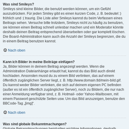
Was sind Smileys?
Smileys sind kleine Bilder, die benutzt werden können, um ein Gefühl
auszudrücken. Für jeden Smiley gibt es einen kurzen Code, z. B. bedeutet :)
fröhlich und :( traurig. Die Liste aller Smileys kannst du beim Verfassen eines
Beitrags sehen. Versuche bitte trotzdem, Smileys nicht zu häufig zu benutzen,
sie können einen Beitrag schnell unlesbar machen und ein Moderator könnte
deshalb deinen Beitrag entsprechend überarbeiten oder gar komplett löschen.
Die Board-Administration kann auch die Anzahl der Smileys begrenzen, die du
in einem Beitrag benutzen kannst.
Nach oben
Kann ich Bilder in meine Beiträge einfügen?
Ja, Bilder können in deinem Beitrag angezeigt werden. Wenn die
Administration Dateianhänge erlaubt hat, kannst du das Bild auch direkt
hochladen. Ansonsten musst du zu einem Bild verlinken, das auf einem
öffentlich zugänglichen Server liegt, z. B. http://www.domain.tld/mein-bild.gif.
Du kannst weder Bilder verlinken, die sich auf deinem eigenen PC befinden
(außer es ist ein öffentlich zugänglicher Server), noch zu Bildern, die nur nach
einer Anmeldung verfügbar sind, z. B. Hotmail- oder Yahoo-Mailboxen, mit
einem Passwort geschützte Seiten usw. Um das Bild anzuzeigen, benutze den
BBCode-Tag „[img]“.
Nach oben
Was sind globale Bekanntmachungen?
Globale Bekanntmachungen beinhalten wichtige Informationen, deshalb