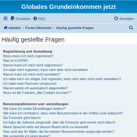
Globales Grundeinkommen jetzt
Donations
FAQ
Anmelden
S
dadabit
Foren-Übersicht
Häufig gestellte Fragen
u
Häufig gestellte Fragen
c
h
Registrierung und Anmeldung
Wozu muss ich mich registrieren?
e
Was ist COPPA?
Warum kann ich mich nicht registrieren?
Ich habe mich registriert, kann mich aber nicht anmelden!
Warum kann ich mich nicht anmelden?
Ich habe mich vor einiger Zeit registriert, kann mich aber nicht mehr anmelden?!
Ich habe mein Passwort vergessen!
Warum werde ich automatisch abgemeldet?
Wozu ist die Funktion „Alle Cookies löschen“?
Benutzerpräferenzen und -einstellungen
Wie kann ich meine Einstellungen ändern?
Wie kann ich verhindern, dass mein Benutzername in der Online-Liste auftaucht?
Die Forenuhr geht falsch!
Ich habe die Zeitzone eingestellt, aber die Forenuhr geht immer noch falsch!
Meine Sprache steht auf diesem Board nicht zur Auswahl!
Was sind das für Bilder, die bei meinem Benutzernamen angezeigt werden?
Wie verwende ich einen Avatar?