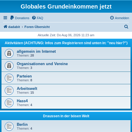
Globales Grundeinkommen jetzt
Donations
FAQ
Anmelden
S
dadabit
Foren-Übersicht
u
Aktuelle Zeit: Do Aug 06, 2026 11:23 am
c
Aktivitäten (ACHTUNG: Infos zum Registrieren sind unten in: "neu hier?")
h
allgemein im Internet
e
Themen:
28
Organisationen und Vereine
Themen:
3
Parteien
Themen:
8
Arbeitswelt
Themen:
15
Hass4
Themen:
4
Draussen in der bösen Welt
Berlin
Themen:
4