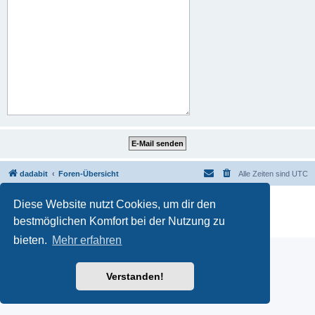
dadabit
Foren-Übersicht
Alle Zeiten sind
UTC
Powered by
phpBB
® Forum Software © phpBB Limited
Diese Website nutzt Cookies, um dir den
Deutsche Übersetzung durch
phpBB.de
bestmöglichen Komfort bei der Nutzung zu
Datenschutz
|
Nutzungsbedingungen
bieten.
Mehr erfahren
Verstanden!