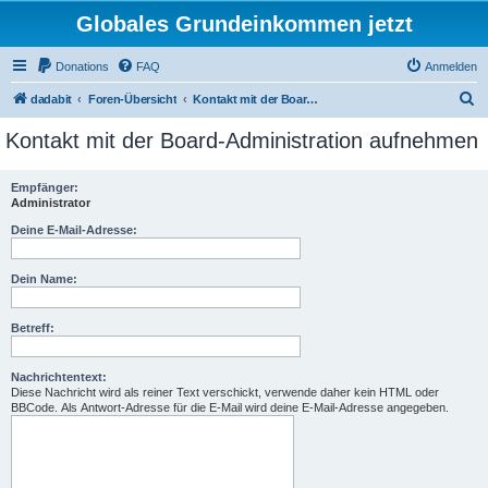
Globales Grundeinkommen jetzt
Donations
FAQ
Anmelden
S
dadabit
Foren-Übersicht
Kontakt mit der Board-Administration aufnehmen
u
Kontakt mit der Board-Administration aufnehmen
c
h
Empfänger:
Administrator
e
Deine E-Mail-Adresse:
Dein Name:
Betreff:
Nachrichtentext:
Diese Nachricht wird als reiner Text verschickt, verwende daher kein HTML oder
BBCode. Als Antwort-Adresse für die E-Mail wird deine E-Mail-Adresse angegeben.