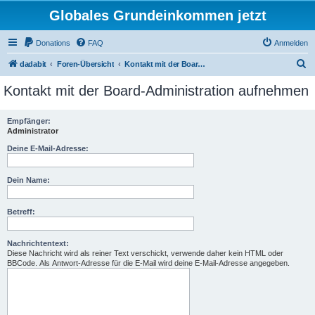
Globales Grundeinkommen jetzt
Donations
FAQ
Anmelden
S
dadabit
Foren-Übersicht
Kontakt mit der Board-Administration aufnehmen
u
Kontakt mit der Board-Administration aufnehmen
c
h
Empfänger:
Administrator
e
Deine E-Mail-Adresse:
Dein Name:
Betreff:
Nachrichtentext:
Diese Nachricht wird als reiner Text verschickt, verwende daher kein HTML oder
BBCode. Als Antwort-Adresse für die E-Mail wird deine E-Mail-Adresse angegeben.