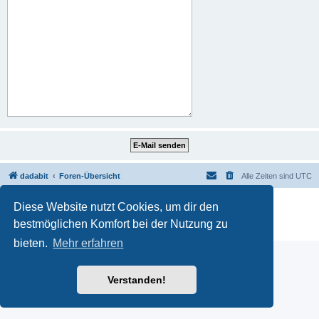
dadabit
Foren-Übersicht
Alle Zeiten sind
UTC
Powered by
phpBB
® Forum Software © phpBB Limited
Diese Website nutzt Cookies, um dir den
Deutsche Übersetzung durch
phpBB.de
bestmöglichen Komfort bei der Nutzung zu
Datenschutz
|
Nutzungsbedingungen
bieten.
Mehr erfahren
Verstanden!