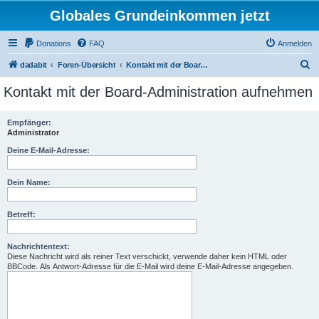
Globales Grundeinkommen jetzt
Donations
FAQ
Anmelden
S
dadabit
Foren-Übersicht
Kontakt mit der Board-Administration aufnehmen
u
Kontakt mit der Board-Administration aufnehmen
c
h
Empfänger:
Administrator
e
Deine E-Mail-Adresse:
Dein Name:
Betreff:
Nachrichtentext:
Diese Nachricht wird als reiner Text verschickt, verwende daher kein HTML oder
BBCode. Als Antwort-Adresse für die E-Mail wird deine E-Mail-Adresse angegeben.