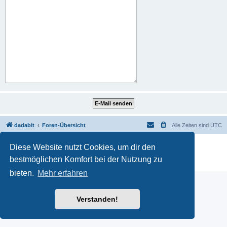
dadabit
Foren-Übersicht
Alle Zeiten sind
UTC
Powered by
phpBB
® Forum Software © phpBB Limited
Diese Website nutzt Cookies, um dir den
Deutsche Übersetzung durch
phpBB.de
bestmöglichen Komfort bei der Nutzung zu
Datenschutz
|
Nutzungsbedingungen
bieten.
Mehr erfahren
Verstanden!