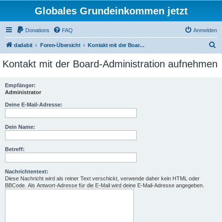
Globales Grundeinkommen jetzt
Donations
FAQ
Anmelden
S
dadabit
Foren-Übersicht
Kontakt mit der Board-Administration aufnehmen
u
Kontakt mit der Board-Administration aufnehmen
c
h
Empfänger:
Administrator
e
Deine E-Mail-Adresse:
Dein Name:
Betreff:
Nachrichtentext:
Diese Nachricht wird als reiner Text verschickt, verwende daher kein HTML oder
BBCode. Als Antwort-Adresse für die E-Mail wird deine E-Mail-Adresse angegeben.