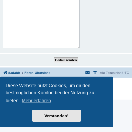
dadabit
Foren-Übersicht
Alle Zeiten sind
UTC
Powered by
phpBB
® Forum Software © phpBB Limited
Diese Website nutzt Cookies, um dir den
Deutsche Übersetzung durch
phpBB.de
bestmöglichen Komfort bei der Nutzung zu
Datenschutz
|
Nutzungsbedingungen
bieten.
Mehr erfahren
Verstanden!