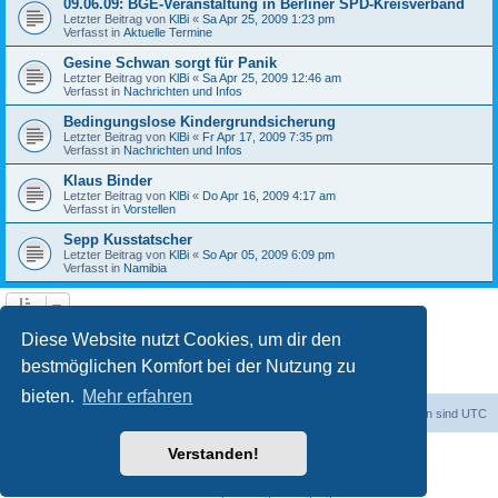
09.06.09: BGE-Veranstaltung in Berliner SPD-Kreisverband
Letzter Beitrag von
KlBi
«
Sa Apr 25, 2009 1:23 pm
Verfasst in
Aktuelle Termine
Gesine Schwan sorgt für Panik
Letzter Beitrag von
KlBi
«
Sa Apr 25, 2009 12:46 am
Verfasst in
Nachrichten und Infos
Bedingungslose Kindergrundsicherung
Letzter Beitrag von
KlBi
«
Fr Apr 17, 2009 7:35 pm
Verfasst in
Nachrichten und Infos
Klaus Binder
Letzter Beitrag von
KlBi
«
Do Apr 16, 2009 4:17 am
Verfasst in
Vorstellen
Sepp Kusstatscher
Letzter Beitrag von
KlBi
«
So Apr 05, 2009 6:09 pm
Verfasst in
Namibia
1
2
3
Nächste
Die Suche ergab 103 Treffer
Diese Website nutzt Cookies, um dir den
bestmöglichen Komfort bei der Nutzung zu
bieten.
Mehr erfahren
dadabit
Foren-Übersicht
Alle Zeiten sind
UTC
Verstanden!
Powered by
phpBB
® Forum Software © phpBB Limited
Deutsche Übersetzung durch
phpBB.de
Datenschutz
|
Nutzungsbedingungen