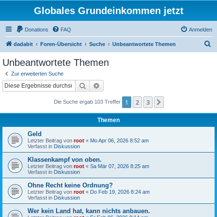
Globales Grundeinkommen jetzt
Donations
FAQ
Anmelden
S
dadabit
Foren-Übersicht
Suche
Unbeantwortete Themen
u
Unbeantwortete Themen
c
Zur erweiterten Suche
h
Suche
Erweiterte Suche
e
1
2
3
Nächste
Die Suche ergab 103 Treffer
Themen
Geld
Letzter Beitrag von
root
«
Mo Apr 06, 2026 8:52 am
Verfasst in
Diskussion
Klassenkampf von oben.
Letzter Beitrag von
root
«
Sa Mär 07, 2026 8:25 am
Verfasst in
Diskussion
Ohne Recht keine Ordnung?
Letzter Beitrag von
root
«
Do Feb 19, 2026 8:24 am
Verfasst in
Diskussion
Wer kein Land hat, kann nichts anbauen.