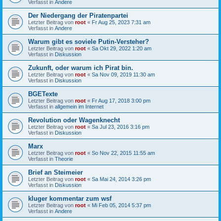
Verfasst in
Andere
Der Niedergang der Piratenpartei
Letzter Beitrag von
root
«
Fr Aug 25, 2023 7:31 am
Verfasst in
Andere
Warum gibt es soviele Putin-Versteher?
Letzter Beitrag von
root
«
Sa Okt 29, 2022 1:20 am
Verfasst in
Diskussion
Zukunft, oder warum ich Pirat bin.
Letzter Beitrag von
root
«
Sa Nov 09, 2019 11:30 am
Verfasst in
Diskussion
BGETexte
Letzter Beitrag von
root
«
Fr Aug 17, 2018 3:00 pm
Verfasst in
allgemein im Internet
Revolution oder Wagenknecht
Letzter Beitrag von
root
«
Sa Jul 23, 2016 3:16 pm
Verfasst in
Diskussion
Marx
Letzter Beitrag von
root
«
So Nov 22, 2015 11:55 am
Verfasst in
Theorie
Brief an Steimeier
Letzter Beitrag von
root
«
Sa Mai 24, 2014 3:26 pm
Verfasst in
Diskussion
kluger kommentar zum wsf
Letzter Beitrag von
root
«
Mi Feb 05, 2014 5:37 pm
Verfasst in
Andere