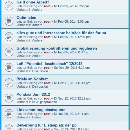
Geld ohne Arbeit?
Letzter Beitrag von
root
«
Mi Feb 05, 2014 5:22 pm
Verfasst in
Andere
Optimisten
Letzter Beitrag von
root
«
Mi Feb 05, 2014 5:08 pm
Verfasst in
Andere
alles gute und interessante beiträge für das forum
Letzter Beitrag von
root
«
Mi Feb 05, 2014 12:04 pm
Verfasst in
Andere
Globaliesierung kontrollieren und regulieren
Letzter Beitrag von
root
«
Mi Feb 05, 2014 11:47 am
Verfasst in
Andere
LaK "Potentiell faschistisch" 12/2013
Letzter Beitrag von
root
«
So Dez 29, 2013 6:12 pm
Verfasst in
Diskussion
Briefe an Konkret
Letzter Beitrag von
root
«
Mi Dez 11, 2013 11:13 pm
Verfasst in
Diskussion
Pondaer Juni-2012
Letzter Beitrag von
root
«
Di Nov 12, 2013 12:12 pm
Verfasst in
BGE-gespraeche
Linksammlung staatsquote
Letzter Beitrag von
root
«
Di Nov 05, 2013 8:11 am
Verfasst in
Daten
Bewerbung für Listenplatz der pp
Letzter Beitrag von
root
«
So Feb 24, 2013 8:17 am