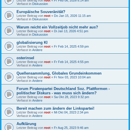
Letzter Beitrag von
root
«
Fr Feb 06, 2026 8:14 am
Verfasst in
Diskussion
Europäische Souveränität?
Letzter Beitrag von
root
«
Do Jan 15, 2026 11:15 am
Verfasst in
Diskussion
Warum reicht ein Vollzeitjob nicht mehr aus?
Letzter Beitrag von
root
«
Di Jan 13, 2026 4:51 pm
Verfasst in
Diskussion
globalisierung KI
Letzter Beitrag von
root
«
Fr Feb 14, 2025 4:59 pm
Verfasst in
Andere
osterinsel
Letzter Beitrag von
root
«
Fr Feb 14, 2025 4:55 pm
Verfasst in
Andere
Quellensammlung, Globales Grundeinkommen
Letzter Beitrag von
root
«
Fr Nov 03, 2023 10:04 am
Verfasst in
Andere
Forum Piratenpartei Deutschland Soz. Plattformen -
politischer Diskurs - was muss sich ändern?
Letzter Beitrag von
root
«
Sa Okt 28, 2023 9:32 pm
Verfasst in
Andere
Bereit machen zum ändern der Linkspartei!
Letzter Beitrag von
root
«
Mi Okt 04, 2023 2:34 pm
Verfasst in
Andere
Aufklärung
Letzter Beitrag von
root
«
Fr Aug 25, 2023 9:46 am