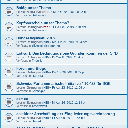
Bafög unser Thema
Letzter Beitrag von
root
«
Mo Okt 04, 2010 6:03 pm
Verfasst in
Diskussion
Kopfpauschale unser Thema?
Letzter Beitrag von
root
«
Fr Jul 02, 2010 2:48 pm
Verfasst in
Diskussion
Bundestagswahl 2013
Letzter Beitrag von
KlBi
«
Mo Jun 21, 2010 9:04 pm
Verfasst in
allgemein im Internet
Entwurf: Das Bedingungslose Grundeinkommen der SPD
Letzter Beitrag von
KlBi
«
Di Mai 11, 2010 2:34 pm
Verfasst in
Theorie
Foren und Blogs
Letzter Beitrag von
KlBi
«
Do Apr 29, 2010 8:49 pm
Verfasst in
Namibia
Schweiz: Parlamentarische Initiative * 10.422 für BGE
Letzter Beitrag von
KlBi
«
Fr Apr 23, 2010 12:04 pm
Verfasst in
Sonstiges
semco
Letzter Beitrag von
KlBi
«
Mi Apr 14, 2010 12:18 pm
Verfasst in
Arbeitswelt
epetition: Abschaffung der Eingliederungsvereinbarung
Letzter Beitrag von
KlBi
«
Fr Apr 09, 2010 1:57 pm
Verfasst in
Hass4