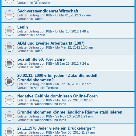
Verfasst in
Diskussion
Sachverstaendigenrat Wirtschaft
Letzter Beitrag von
KlBi
«
Di Mai 01, 2012 3:27 am
Verfasst in
Daten
Lenin
Letzter Beitrag von
KlBi
«
Di Mär 13, 2012 1:48 am
Verfasst in
Theorie
ABM und zweiter Arbeitmarkt (1987)
Letzter Beitrag von
KlBi
«
Mo Mär 12, 2012 1:36 am
Verfasst in
Daten
Sozialhilfe 60, 70er Jahre
Letzter Beitrag von
KlBi
«
Mi Jan 25, 2012 7:24 am
Verfasst in
Daten
20.02.11: 1000 € für jeden - Zukunftsmodell
Grundeinkommen?
Letzter Beitrag von
KlBi
«
Mi Feb 16, 2011 8:07 am
Verfasst in
Aktuelle Termine
Negative Gefühle dominieren Online-Foren
Letzter Beitrag von
KlBi
«
Mo Dez 27, 2010 3:02 am
Verfasst in
Nachrichten und Infos
Grundeinkommen könnte ländliche Räume stabilisieren
Letzter Beitrag von
KlBi
«
Sa Nov 13, 2010 1:29 am
Verfasst in
Nachrichten und Infos
27.11.1978 Jeder vierte ein Drückeberger?
Letzter Beitrag von
KlBi
«
Mo Nov 08, 2010 11:27 am
Verfasst in
Nachrichten und Infos