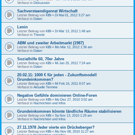
Verfasst in
Diskussion
Sachverstaendigenrat Wirtschaft
Letzter Beitrag von
KlBi
«
Di Mai 01, 2012 3:27 am
Verfasst in
Daten
Lenin
Letzter Beitrag von
KlBi
«
Di Mär 13, 2012 1:48 am
Verfasst in
Theorie
ABM und zweiter Arbeitmarkt (1987)
Letzter Beitrag von
KlBi
«
Mo Mär 12, 2012 1:36 am
Verfasst in
Daten
Sozialhilfe 60, 70er Jahre
Letzter Beitrag von
KlBi
«
Mi Jan 25, 2012 7:24 am
Verfasst in
Daten
20.02.11: 1000 € für jeden - Zukunftsmodell
Grundeinkommen?
Letzter Beitrag von
KlBi
«
Mi Feb 16, 2011 8:07 am
Verfasst in
Aktuelle Termine
Negative Gefühle dominieren Online-Foren
Letzter Beitrag von
KlBi
«
Mo Dez 27, 2010 3:02 am
Verfasst in
Nachrichten und Infos
Grundeinkommen könnte ländliche Räume stabilisieren
Letzter Beitrag von
KlBi
«
Sa Nov 13, 2010 1:29 am
Verfasst in
Nachrichten und Infos
27.11.1978 Jeder vierte ein Drückeberger?
Letzter Beitrag von
KlBi
«
Mo Nov 08, 2010 11:27 am
Verfasst in
Nachrichten und Infos