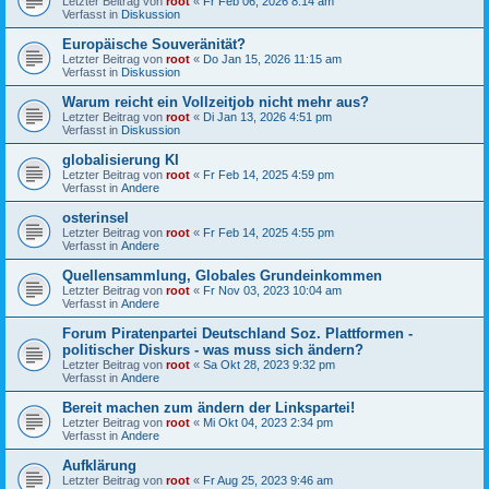
Letzter Beitrag von
root
«
Fr Feb 06, 2026 8:14 am
Verfasst in
Diskussion
Europäische Souveränität?
Letzter Beitrag von
root
«
Do Jan 15, 2026 11:15 am
Verfasst in
Diskussion
Warum reicht ein Vollzeitjob nicht mehr aus?
Letzter Beitrag von
root
«
Di Jan 13, 2026 4:51 pm
Verfasst in
Diskussion
globalisierung KI
Letzter Beitrag von
root
«
Fr Feb 14, 2025 4:59 pm
Verfasst in
Andere
osterinsel
Letzter Beitrag von
root
«
Fr Feb 14, 2025 4:55 pm
Verfasst in
Andere
Quellensammlung, Globales Grundeinkommen
Letzter Beitrag von
root
«
Fr Nov 03, 2023 10:04 am
Verfasst in
Andere
Forum Piratenpartei Deutschland Soz. Plattformen -
politischer Diskurs - was muss sich ändern?
Letzter Beitrag von
root
«
Sa Okt 28, 2023 9:32 pm
Verfasst in
Andere
Bereit machen zum ändern der Linkspartei!
Letzter Beitrag von
root
«
Mi Okt 04, 2023 2:34 pm
Verfasst in
Andere
Aufklärung
Letzter Beitrag von
root
«
Fr Aug 25, 2023 9:46 am