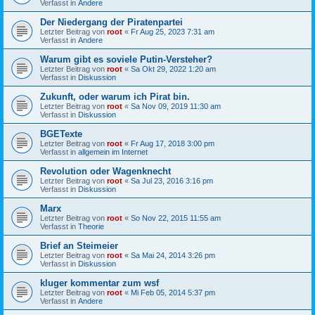
Verfasst in
Andere
Der Niedergang der Piratenpartei
Letzter Beitrag von
root
«
Fr Aug 25, 2023 7:31 am
Verfasst in
Andere
Warum gibt es soviele Putin-Versteher?
Letzter Beitrag von
root
«
Sa Okt 29, 2022 1:20 am
Verfasst in
Diskussion
Zukunft, oder warum ich Pirat bin.
Letzter Beitrag von
root
«
Sa Nov 09, 2019 11:30 am
Verfasst in
Diskussion
BGETexte
Letzter Beitrag von
root
«
Fr Aug 17, 2018 3:00 pm
Verfasst in
allgemein im Internet
Revolution oder Wagenknecht
Letzter Beitrag von
root
«
Sa Jul 23, 2016 3:16 pm
Verfasst in
Diskussion
Marx
Letzter Beitrag von
root
«
So Nov 22, 2015 11:55 am
Verfasst in
Theorie
Brief an Steimeier
Letzter Beitrag von
root
«
Sa Mai 24, 2014 3:26 pm
Verfasst in
Diskussion
kluger kommentar zum wsf
Letzter Beitrag von
root
«
Mi Feb 05, 2014 5:37 pm
Verfasst in
Andere