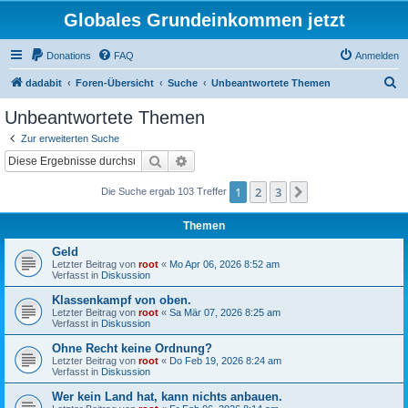
Globales Grundeinkommen jetzt
Donations
FAQ
Anmelden
S
dadabit
Foren-Übersicht
Suche
Unbeantwortete Themen
u
Unbeantwortete Themen
c
Zur erweiterten Suche
h
Suche
Erweiterte Suche
e
1
2
3
Nächste
Die Suche ergab 103 Treffer
Themen
Geld
Letzter Beitrag von
root
«
Mo Apr 06, 2026 8:52 am
Verfasst in
Diskussion
Klassenkampf von oben.
Letzter Beitrag von
root
«
Sa Mär 07, 2026 8:25 am
Verfasst in
Diskussion
Ohne Recht keine Ordnung?
Letzter Beitrag von
root
«
Do Feb 19, 2026 8:24 am
Verfasst in
Diskussion
Wer kein Land hat, kann nichts anbauen.