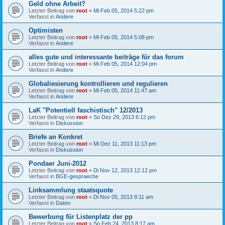
Geld ohne Arbeit?
Letzter Beitrag von
root
«
Mi Feb 05, 2014 5:22 pm
Verfasst in
Andere
Optimisten
Letzter Beitrag von
root
«
Mi Feb 05, 2014 5:08 pm
Verfasst in
Andere
alles gute und interessante beiträge für das forum
Letzter Beitrag von
root
«
Mi Feb 05, 2014 12:04 pm
Verfasst in
Andere
Globaliesierung kontrollieren und regulieren
Letzter Beitrag von
root
«
Mi Feb 05, 2014 11:47 am
Verfasst in
Andere
LaK "Potentiell faschistisch" 12/2013
Letzter Beitrag von
root
«
So Dez 29, 2013 6:12 pm
Verfasst in
Diskussion
Briefe an Konkret
Letzter Beitrag von
root
«
Mi Dez 11, 2013 11:13 pm
Verfasst in
Diskussion
Pondaer Juni-2012
Letzter Beitrag von
root
«
Di Nov 12, 2013 12:12 pm
Verfasst in
BGE-gespraeche
Linksammlung staatsquote
Letzter Beitrag von
root
«
Di Nov 05, 2013 8:11 am
Verfasst in
Daten
Bewerbung für Listenplatz der pp
Letzter Beitrag von
root
«
So Feb 24, 2013 8:17 am