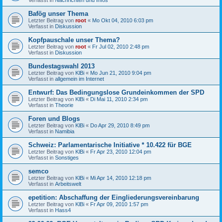
Bafög unser Thema
Letzter Beitrag von
root
«
Mo Okt 04, 2010 6:03 pm
Verfasst in
Diskussion
Kopfpauschale unser Thema?
Letzter Beitrag von
root
«
Fr Jul 02, 2010 2:48 pm
Verfasst in
Diskussion
Bundestagswahl 2013
Letzter Beitrag von
KlBi
«
Mo Jun 21, 2010 9:04 pm
Verfasst in
allgemein im Internet
Entwurf: Das Bedingungslose Grundeinkommen der SPD
Letzter Beitrag von
KlBi
«
Di Mai 11, 2010 2:34 pm
Verfasst in
Theorie
Foren und Blogs
Letzter Beitrag von
KlBi
«
Do Apr 29, 2010 8:49 pm
Verfasst in
Namibia
Schweiz: Parlamentarische Initiative * 10.422 für BGE
Letzter Beitrag von
KlBi
«
Fr Apr 23, 2010 12:04 pm
Verfasst in
Sonstiges
semco
Letzter Beitrag von
KlBi
«
Mi Apr 14, 2010 12:18 pm
Verfasst in
Arbeitswelt
epetition: Abschaffung der Eingliederungsvereinbarung
Letzter Beitrag von
KlBi
«
Fr Apr 09, 2010 1:57 pm
Verfasst in
Hass4