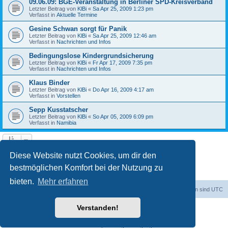
09.06.09: BGE-Veranstaltung in Berliner SPD-Kreisverband
Letzter Beitrag von
KlBi
«
Sa Apr 25, 2009 1:23 pm
Verfasst in
Aktuelle Termine
Gesine Schwan sorgt für Panik
Letzter Beitrag von
KlBi
«
Sa Apr 25, 2009 12:46 am
Verfasst in
Nachrichten und Infos
Bedingungslose Kindergrundsicherung
Letzter Beitrag von
KlBi
«
Fr Apr 17, 2009 7:35 pm
Verfasst in
Nachrichten und Infos
Klaus Binder
Letzter Beitrag von
KlBi
«
Do Apr 16, 2009 4:17 am
Verfasst in
Vorstellen
Sepp Kusstatscher
Letzter Beitrag von
KlBi
«
So Apr 05, 2009 6:09 pm
Verfasst in
Namibia
1
2
3
Nächste
Die Suche ergab 103 Treffer
Diese Website nutzt Cookies, um dir den
bestmöglichen Komfort bei der Nutzung zu
bieten.
Mehr erfahren
dadabit
Foren-Übersicht
Alle Zeiten sind
UTC
Verstanden!
Powered by
phpBB
® Forum Software © phpBB Limited
Deutsche Übersetzung durch
phpBB.de
Datenschutz
|
Nutzungsbedingungen