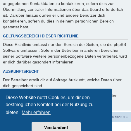
angegebenen Kontaktdaten zu kontaktieren, sofern dies zur
Übermittlung zentraler Informationen über das Board erforderlich
ist. Darüber hinaus dürfen er und andere Benutzer dich
kontaktieren, sofern du dies in deinem persönlichen Bereich
gestattet hast.
GELTUNGSBEREICH DIESER RICHTLINIE
Diese Richtlinie umfasst nur den Bereich der Seiten, die die phpBB-
Software umfassen. Sofern der Betreiber in anderen Bereichen
seiner Software weitere personenbezogene Daten verarbeitet, wird
er dich darüber gesondert informieren.
AUSKUNFTSRECHT
Der Betreiber erteilt dir auf Anfrage Auskunft, welche Daten über
dich gespeichert sind.
Du kannst jederzeit die Löschung bzw. Sperrung deiner Daten
Diese Website nutzt Cookies, um dir den
verlangen. Kontaktiere hierzu bitte den Betreiber.
bestmöglichen Komfort bei der Nutzung zu
bieten.
Mehr erfahren
dadabit
Foren-Übersicht
Alle Zeiten sind
UTC
Verstanden!
Powered by
phpBB
® Forum Software © phpBB Limited