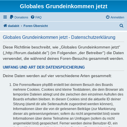
Globales Grundeinkommen jetzt
Donations
FAQ
Anmelden
S
dadabit
Foren-Übersicht
u
Globales Grundeinkommen jetzt - Datenschutzerklärung
c
h
Diese Richtlinie beschreibt, wie „Globales Grundeinkommen jetzt“
(„http://forum.dadabit.de“) (im Folgenden „der Betreiber“) die Daten
e
verwendet, die während deines Foren-Besuchs gesammelt werden.
UMFANG UND ART DER DATENSPEICHERUNG
Deine Daten werden auf vier verschiedene Arten gesammelt:
Die Forensoftware phpBB erstellt bei deinem Besuch des Boards
mehrere Cookies. Cookies sind kleine Textdateien, die dein Browser als
temporäre Dateien ablegt und die zwischen den einzelnen Aufrufen des
Boards erhalten bleiben. In diesen Cookies sind die aktuelle ID deiner
Sitzung (damit dir alle Seitenaufrufe zugeordnet werden können),
Informationen über die von dir gelesenen Beiträge (zur Markierung
dieser als gelesen/ungelesen; sofern du nicht angemeldet bist) sowie
Informationen über deine Teilnahme an Umfragen (sofern du nicht
angemeldet bist) gespeichert. Ferner werden deine Benutzer-ID, ein