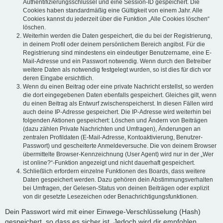
Authentifizierungsschlüssel und eine Session-ID gespeichert. Die
Cookies haben standardmäßig eine Gültigkeit von einem Jahr. Alle
Cookies kannst du jederzeit über die Funktion „Alle Cookies löschen“
löschen.
Weiterhin werden die Daten gespeichert, die du bei der Registrierung,
in deinem Profil oder deinem persönlichem Bereich angibst. Für die
Registrierung sind mindestens ein eindeutiger Benutzername, eine E-
Mail-Adresse und ein Passwort notwendig. Wenn durch den Betreiber
weitere Daten als notwendig festgelegt wurden, so ist dies für dich vor
deren Eingabe ersichtlich.
Wenn du einen Beitrag oder eine private Nachricht erstellst, so werden
die dort eingegebenen Daten ebenfalls gespeichert. Gleiches gilt, wenn
du einen Beitrag als Entwurf zwischenspeicherst. In diesen Fällen wird
auch deine IP-Adresse gespeichert. Die IP-Adresse wird weiterhin bei
folgenden Aktionen gespeichert: Löschen und Ändern von Beiträgen
(dazu zählen Private Nachrichten und Umfragen), Änderungen an
zentralen Profildaten (E-Mail-Adresse, Kontoaktivierung, Benutzer-
Passwort) und gescheiterte Anmeldeversuche. Die von deinem Browser
übermittelte Browser-Kennzeichnung (User Agent) wird nur in der „Wer
ist online?“-Funktion angezeigt und nicht dauerhaft gespeichert.
Schließlich erfordern einzelne Funktionen des Boards, dass weitere
Daten gespeichert werden. Dazu gehören dein Abstimmungsverhalten
bei Umfragen, der Gelesen-Status von deinen Beiträgen oder explizit
von dir gesetzte Lesezeichen oder Benachrichtigungsfunktionen.
Dein Passwort wird mit einer Einwege-Verschlüsselung (Hash)
gespeichert, so dass es sicher ist. Jedoch wird dir empfohlen,